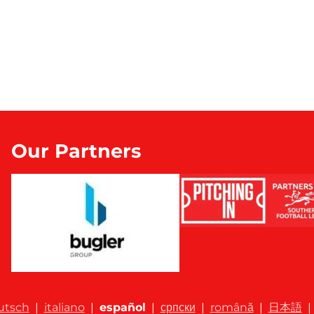
Our Partners
utsch
|
italiano
|
español
|
српски
|
română
|
日本語
|