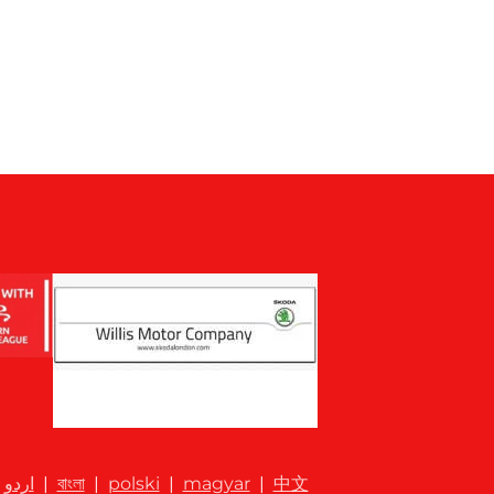
اردو
|
বাংলা
|
polski
|
magyar
|
中文