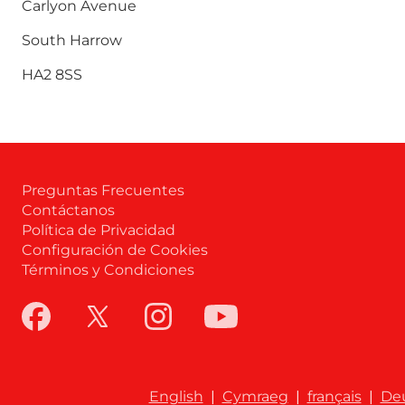
Carlyon Avenue
South Harrow
HA2 8SS
Preguntas Frecuentes
Contáctanos
Política de Privacidad
Configuración de Cookies
Términos y Condiciones
English
|
Cymraeg
|
français
|
De