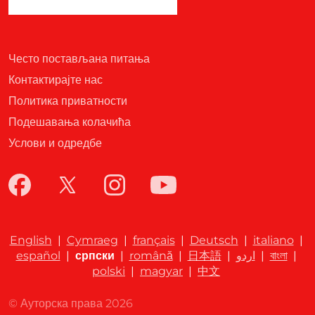
Често постављана питања
Контактирајте нас
Политика приватности
Подешавања колачића
Услови и одредбе
English
|
Cymraeg
|
français
|
Deutsch
|
italiano
|
español
|
српски
|
română
|
日本語
|
اردو
|
বাংলা
|
polski
|
magyar
|
中文
© Ауторска права 2026