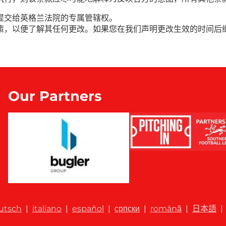
提交给英格兰法院的专属管辖权。
策，以便了解其任何更改。如果您在我们声明更改生效的时间后
Our Partners
utsch
|
italiano
|
español
|
српски
|
română
|
日本語
|