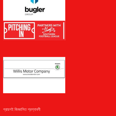
প্রায়শই জিজ্ঞাসিত প্রশ্নাবলী