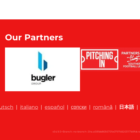
Our Partners
utsch
|
italiano
|
español
|
српски
|
română
|
日本語
|
v54.9.5+Branch.-no-branch-.Sha.a581bb805675fa079748203117b9fdc4c0