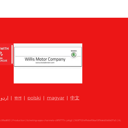
اردو
|
বাংলা
|
polski
|
magyar
|
中文
fbd893 | Production | ticketing-apps-channels-c8f9777c-jv6g2 | 360f7034ffeb4f9ba10f9deb5b6b07a5 |
XL