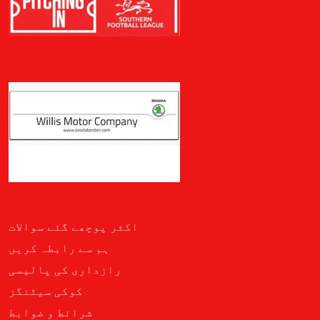
اکثر پوچھے گئے سوالات
ہم سے رابطہ کریں
رازداری کی پالیسی
کوکی سیٹنگز
شرائط و ضوابط